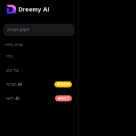
Dreemy AI
חיפוש דמויות
סקירה כללית
גילוי
צור בוט
תמונת AI
🌟NEW
וידאו AI
🔥HOT