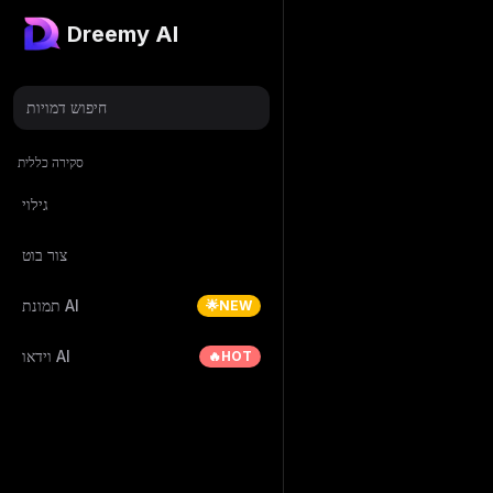
Dreemy AI
חיפוש דמויות
סקירה כללית
גילוי
צור בוט
תמונת AI
🌟NEW
וידאו AI
🔥HOT