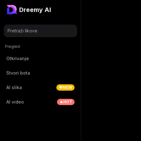
Dreemy AI
Pretraži likove
Pregled
Otkrivanje
Stvori bota
AI slika
🌟NEW
AI video
🔥HOT