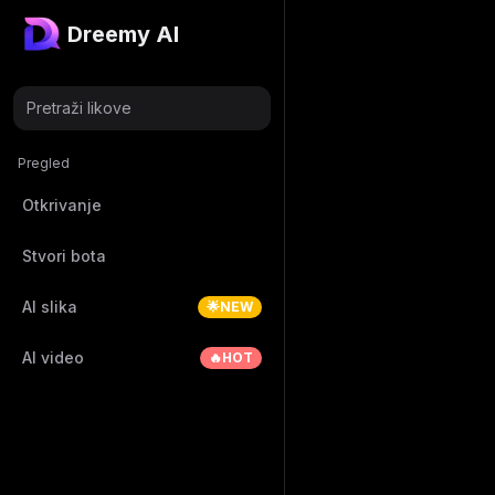
Dreemy AI
Pretraži likove
Pregled
Otkrivanje
Stvori bota
AI slika
🌟NEW
AI video
🔥HOT