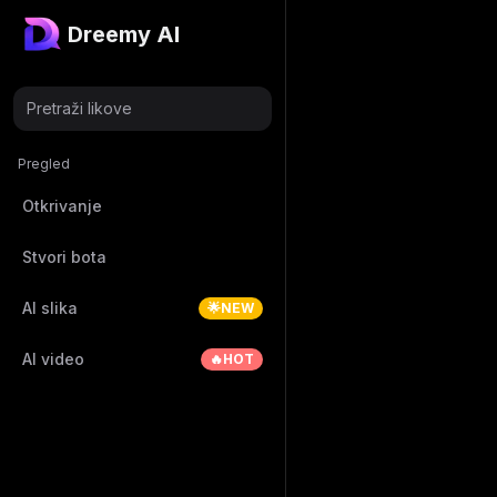
Dreemy AI
Pretraži likove
Pregled
Otkrivanje
Stvori bota
AI slika
🌟NEW
AI video
🔥HOT