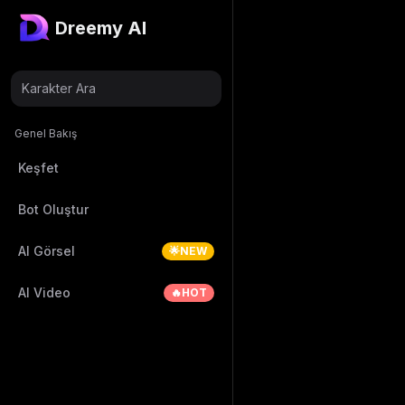
Dreemy AI
Karakter Ara
Genel Bakış
Keşfet
Bot Oluştur
AI Görsel
🌟NEW
AI Video
🔥HOT